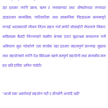
उहा हरुका लागि खान, बस्न र लत्ताकपडा तथा औषधोपचार लगायत
उहाहरुका मानसिक, पारिवारिक तथा सामाजिक पिडाहरुमा मलमपट्टी
लगाई आरामदायी जीवन जिउन सहज गर्न सपोर्ट सोसाईटी नेपालले निकट
भविस्यमा बैतडी जिल्लाको ग्रामीण भेगमा एउटा बृद्धाश्रम सन्चालन गर्ने
अभियान सुरु गरेकोले उक्त कर्यमा यहा हरुका महत्वपुर्ण सल्लाह सुझाव
तथा सहयोगको लागि देश बिदेशमा बस्ने सम्पुर्ण सहयोगी तथा मानवीय मन
हरु प्रति हर्दिक अपिल गर्दछौ।
“आऔं एक अर्कालाई सहयोग गरौं र सँगसँगै अगाडि वढौं”